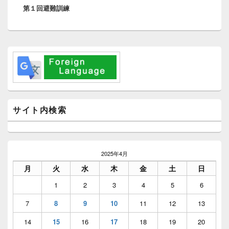
ー
第１回避難訓練
の
シ
投
ョ
稿:
ン
メ
イ
ン
サ
イ
ド
バ
サイト内検索
ー
ウ
ィ
ジ
ェ
2025年4月
ッ
月
火
水
木
金
土
日
ト
エ
1
2
3
4
5
6
リ
ア
7
8
9
10
11
12
13
14
15
16
17
18
19
20