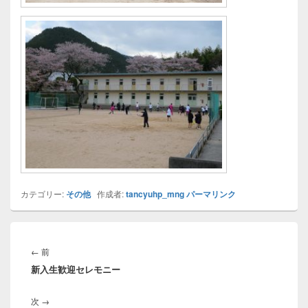
カテゴリー:
その他
作成者:
tancyuhp_mng
パーマリンク
投
稿
前
←
前
ナ
新入生歓迎セレモニー
の
ビ
投
ゲ
次
次
→
稿: