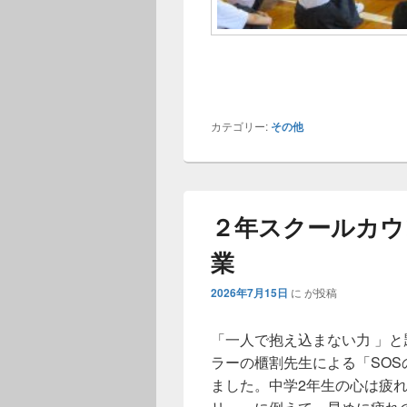
カテゴリー:
その他
２年スクールカウ
業
2026年7月15日
に
が投稿
「一人で抱え込まない力 」
ラーの櫃割先生による「SO
ました。中学2年生の心は疲