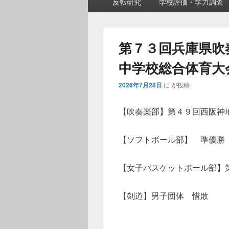
反転研究
学校評価・学力調査
メ
ニ
ュ
ー
第７３回兵庫県吹
中学校総合体育大
2026年7月28日
に
が投稿
【吹奏楽部】第４９回西阪神
【ソフトボール部】 準優勝
【女子バスケットボール部】
【剣道】男子団体 惜敗 