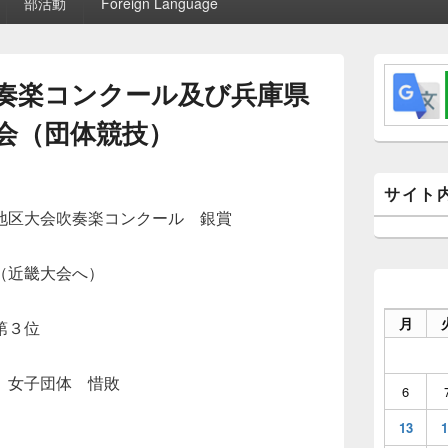
部活動
Foreign Language
メ
イ
奏楽コンクール及び兵庫県
ン
サ
会（団体競技）
イ
ド
バ
ー
サイト
ウ
地区大会吹奏楽コンクール 銀賞
ィ
ジ
ェ
（近畿大会へ）
ッ
ト
エ
月
第３位
リ
ア
女子団体 惜敗
6
13
1