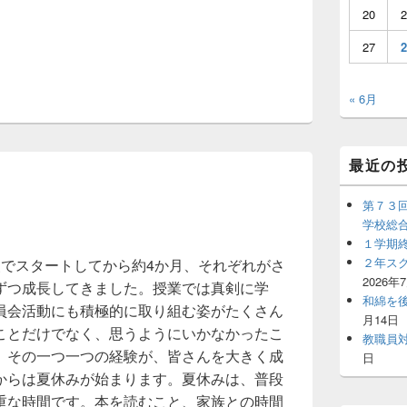
20
2
27
2
« 6月
最近の
第７３
学校総
１学期
２年ス
級でスタートしてから約4か月、それぞれがさ
2026年
ずつ成長してきました。授業では真剣に学
和綿を
員会活動にも積極的に取り組む姿がたくさん
月14日
ことだけでなく、思うようにいかなかったこ
教職員
、その一つ一つの経験が、皆さんを大きく成
日
からは夏休みが始まります。夏休みは、普段
重な時間です。本を読むこと、家族との時間