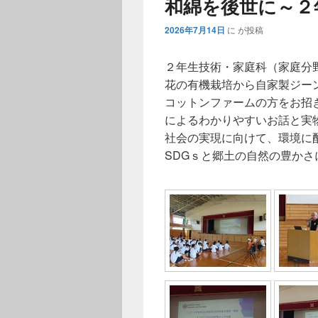
和綿を後世に～２
2026年7月14日
に
が投稿
２年生技術・家庭科（家庭分
花の有機栽培から自家製ジー
コットンファームの方をお招
によるわかりやすいお話と実
社会の実現に向けて、環境に
SDGｓと郷土の自然の豊か