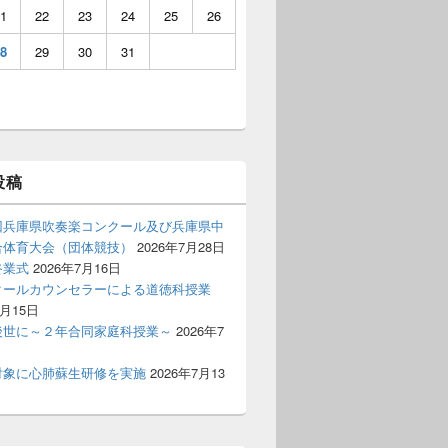
1
22
23
24
25
26
8
29
30
31
投稿
回兵庫県吹奏楽コンクール及び兵庫県中
合体育大会（団体競技）
2026年7月28日
終業式
2026年7月16日
クールカウンセラーによる道徳科授業
7月15日
後世に～２年合同家庭科授業～
2026年7
対象に心肺蘇生研修を実施
2026年7月13