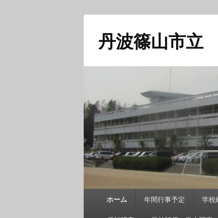
丹波篠山市立
メ
ホーム
年間行事予定
学校
イ
ン