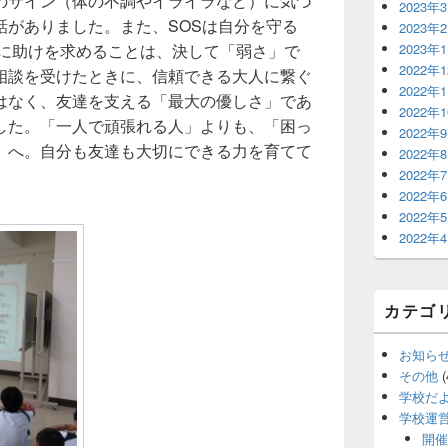
のサイン（体の不調やイライラなど）に気づ
2023年
話がありました。また、SOSは自分を守る
2023年
2023年
りに助けを求めることは、決して「弱さ」で
2022年
相談を受けたときに、信頼できる大人に繋ぐ
2022年
はなく、友達を支える「最大の優しさ」であ
2022年
した。「一人で頑張れる人」よりも、「困っ
2022年
」へ。自分も友達も大切にできる力を育てて
2022年
2022年
2022年
2022年
2022年
カテゴ
お知ら
その他
(
学校だ
学校運
開催