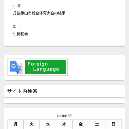
稿
前
←
前
ナ
丹波篠山市総合体育大会の結果
の
ビ
投
ゲ
次
次
→
稿:
ー
生徒朝会
の
シ
投
ョ
稿:
ン
メ
イ
ン
サ
イ
ド
バ
サイト内検索
ー
ウ
ィ
ジ
ェ
2025年7月
ッ
月
火
水
木
金
土
日
ト