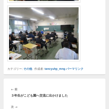
カテゴリー:
その他
作成者:
tancyuhp_mng
パーマリンク
投
稿
前
←
前
ナ
３年生がこども園へ交流に出かけました
の
ビ
投
ゲ
次
次
→
稿: