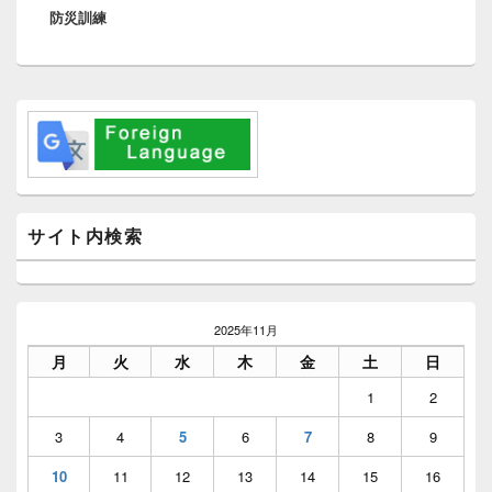
ー
防災訓練
の
シ
投
ョ
稿:
ン
メ
イ
ン
サ
イ
ド
バ
サイト内検索
ー
ウ
ィ
ジ
ェ
2025年11月
ッ
月
火
水
木
金
土
日
ト
エ
1
2
リ
ア
3
4
5
6
7
8
9
10
11
12
13
14
15
16