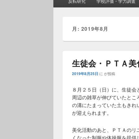
反転研究
学校評価・学力調査
メ
ニ
ュ
ー
月:
2019年8月
生徒会・ＰＴＡ美
2019年8月25日
に
が投稿
８月２５日（日）に、生徒会
周辺の雑草が伸びていたとこ
の溝にたまっていた土もきれ
が迎えられます。
美化活動のあと、ＰＴＡのリ
くなった制服や体操服を提供