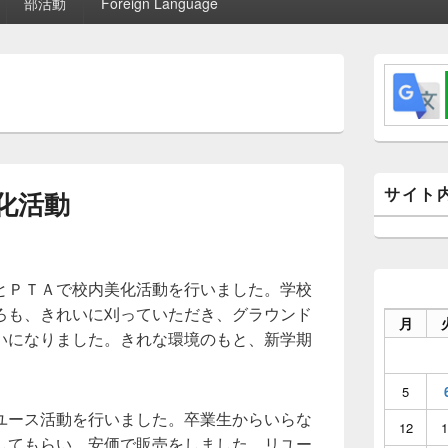
部活動
Foreign Language
メ
イ
ン
サ
イ
ド
バ
ー
サイト
化活動
ウ
ィ
ジ
ェ
ッ
とＰＴＡで校内美化活動を行いました。学校
ト
ろも、きれいに刈っていただき、グラウンド
エ
月
リ
いになりました。きれな環境のもと、新学期
ア
5
ユース活動を行いました。卒業生からいらな
12
1
してもらい、安価で販売をしました。リユー