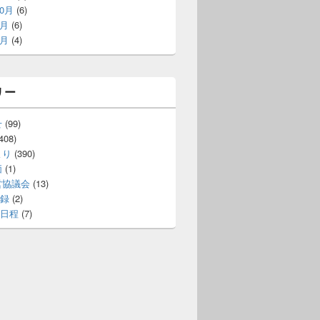
10月
(6)
9月
(6)
8月
(4)
リー
せ
(99)
408)
より
(390)
価
(1)
営協議会
(13)
録
(2)
日程
(7)