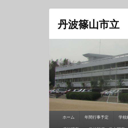
丹波篠山市立
メ
ホーム
年間行事予定
学校
イ
ン