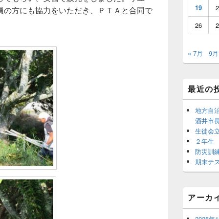
19
2
員の方にも協力をいただき、ＰＴＡと合同で
。
26
2
« 7月
9月
最近の
地方自
酒井市
生徒会
２年生
防災訓
期末テ
アーカ
2025年